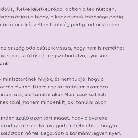
lis, illetve kelet-európai abban a tekintetben,
sban óriási a hiány, a képzetlenek többsége pedig
európai a képzetlen többség pedig indiai szinten
 az ország oda csúszik vissza, hogy nem is remélhet
zovjet megszállástól megszabadulva, gyorsan
unk.
miniszterének hívják, és nem tudja, hogy a
orrás elvonó. Nincs egy társadalom számára
ani azt, aki tanulni akar. Nem csak azt kell
inek talál, hanem mindenkit, aki tanulni akar.
inden szülő azon töri magát, hogy a gyereke
r fáradozzn ezen. Ne nyugodjon bele abba, hogy a
saládban nő fel. Legalább a kormány legyen ilyen.