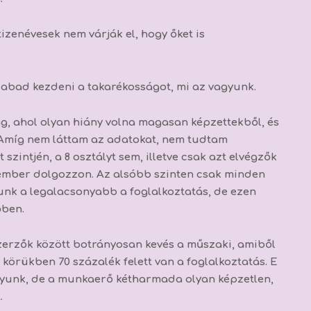
izenévesek nem várják el, hogy őket is
abad kezdeni a takarékosságot, mi az vagyunk.
, ahol olyan hiány volna magasan képzettekből, és
Amíg nem láttam az adatokat, nem tudtam
 szintjén, a 8 osztályt sem, illetve csak azt elvégzők
mber dolgozzon. Az alsóbb szinten csak minden
unk a legalacsonyabb a foglalkoztatás, de ezen
őben.
szerzők között botrányosan kevés a műszaki, amiből
körükben 70 százalék felett van a foglalkoztatás. E
agyunk, de a munkaerő kétharmada olyan képzetlen,
.