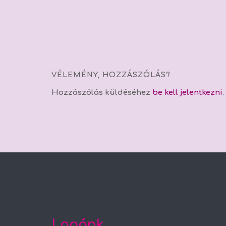
VÉLEMÉNY, HOZZÁSZÓLÁS?
Hozzászólás küldéséhez
be kell jelentkezni
.
Logónk