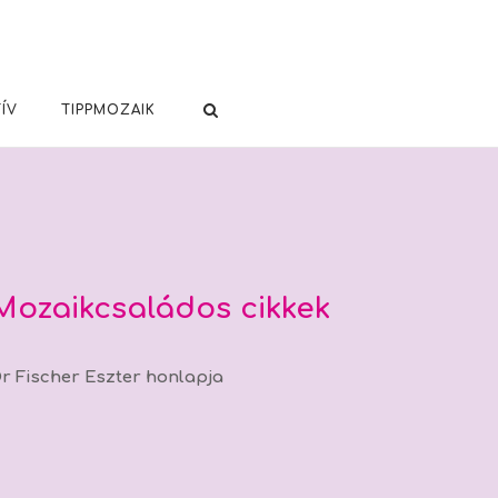
ÍV
TIPPMOZAIK
Mozaikcsaládos cikkek
r Fischer Eszter honlapja