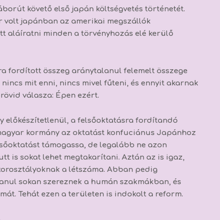
orút követő első japán költségvetés történetét.
r volt japánban az amerikai megszállók
t aláíratni minden a törvényhozás elé kerülő
a fordított összeg aránytalanul felemelt összege
incs mit enni, nincs mivel fűteni, és ennyit akarnak
 rövid válasza: Épen ezért.
előkészítetlenül, a felsőoktatásra fordítandó
a magyar kormány az oktatást konfuciánus Japánhoz
elsőoktatást támogassa, de legalább ne azon
t is sokat lehet megtakarítani. Aztán az is igaz,
korosztályoknak a létszáma. Abban pedig
lanul sokan szereznek a humán szakmákban, és
t. Tehát ezen a területen is indokolt a reform.
.