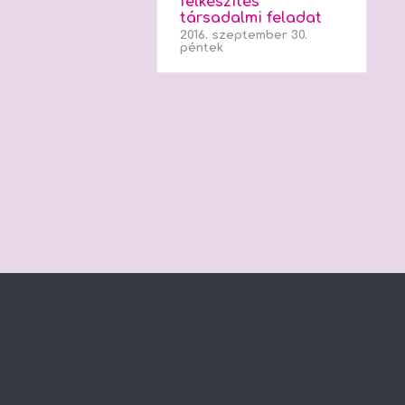
felkészítés
társadalmi feladat
2016. szeptember 30.
péntek