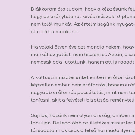
Diákkorom óta tudom, hogy a képzésünk feudá
hogy az aránytalanul kevés műszaki diplomá
nem talál munkát. Az értelmiségünk nyugat-
álmodik a munkáról.
Ha valaki ötven éve azt mondja nekem, hogy
munkához jutást, nem hiszem el. Aztán, a s
nemcsak oda jutottunk, hanem ott is ragadt
A kultuszminiszterünket emberi erőforrások 
képzetlen ember nem erőforrás, hanem erőf
nagyobb erőforrás pocsékolás, mint nem tanít
tanítani, akit a felvételi bizottság reménytel
Sajnos, hazánk nem olyan ország, amiben m
tanuljon. De legalább az illetékes miniszte
társadalomnak csak a felső harmada ilyen c