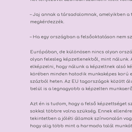
– Jaj annak a társadalomnak, amelyikben a t
megkérdezzék.
– Ha egy országban a felsőoktatáson nem sz
Európában, de különösen nincs olyan ország
olyan felesleg képzetlenekből, mint nálunk.
elképzelni, hogy nálunk a képzeltnek alsó két
körében minden hatodik munkaképes korú e
százból heten. Az EU tagországok között ál
belül is a legnagyobb a képzelten munkaer
Azt én is tudom, hogy a felső képzettséget 
sokkal többre volna szükség. Ennek ellenére 
tekintetben a jóléti államok színvonalán v
hogy alig több mint a harmada talál munkát