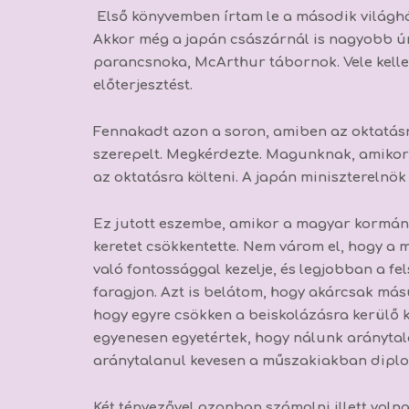
Első könyvemben írtam le a második világháb
Akkor még a japán császárnál is nagyobb ú
parancsnoka, McArthur tábornok. Vele kellet
előterjesztést.
Fennakadt azon a soron, amiben az oktatásr
szerepelt. Megkérdezte. Magunknak, amikor n
az oktatásra költeni. A japán miniszterelnök
Ez jutott eszembe, amikor a magyar kormány 
keretet csökkentette. Nem várom el, hogy 
való fontossággal kezelje, és legjobban a f
faragjon. Azt is belátom, hogy akárcsak másut
hogy egyre csökken a beiskolázásra kerülő 
egyenesen egyetértek, hogy nálunk arányta
aránytalanul kevesen a műszakiakban diplomá
Két tényezővel azonban számolni illett volna