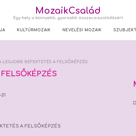
MozaikCsalád
Egy hely a könnyebb, gyorsabb összecsiszolódásért
JA
KULTÚRMOZAIK
NEVELÉSI MOZAIK
SZUBJEKT
 LEGJOBB BEFEKTETÉS A FELSŐKÉPZÉS
 FELSŐKÉPZÉS
21
D
EKTETÉS A FELSŐKÉPZÉS