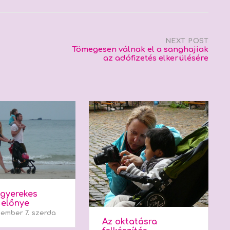
NEXT POST
Tömegesen válnak el a sanghajiak
az adófizetés elkerülésére
 gyerekes
 előnye
cember 7. szerda
Az oktatásra