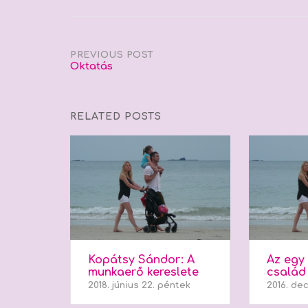
Post
PREVIOUS POST
Oktatás
navigation
RELATED POSTS
Kopátsy Sándor: A
Az egy
munkaerő kereslete
család
2018. június 22. péntek
2016. de