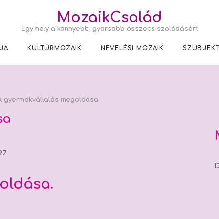
MozaikCsalád
Egy hely a könnyebb, gyorsabb összecsiszolódásért
JA
KULTÚRMOZAIK
NEVELÉSI MOZAIK
SZUBJEKT
 gyermekvállalás megoldása
sa
27
D
oldása.