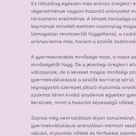
Ez látszólag egészen más arányú öregkori ell
végeredménye nagyon hasonló arányokat mu
társadalmi eredménye.
A tények tanúsága s
kapnának mindkét esetben viszonylag magas 
támogatási rendszertől függetlenül, a csalá
aránya lenne más, hanem a szülők ösztönz
A gyermeknevelés minősége most, a rossz ösz
minőségétől függ.
De a jelenlegi öregkori e
vállaljanak, de a keveset magas minőségi szi
gyermekvállalással a szülők karrierje sérül.
legnagyobb szerepet játszó diplomás anyák 
szakmai téren kiváló anyáknak egyetlen gyer
kerülnek, mind a hasonló képességű nőkkel,
Sajnos még nem találtam olyan tanulmányt,
gyermekvállalásuk arányában mennyit veszí
vállaló, diplomás nőkkel és férfiakkal szem