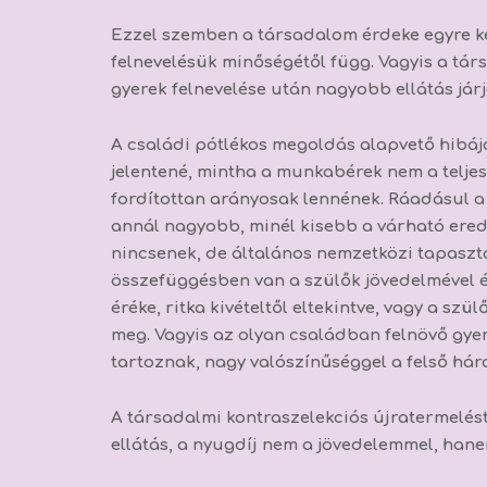
Ezzel szemben a társadalom érdeke egyre ke
felnevelésük minőségétől függ. Vagyis a tár
gyerek felnevelése után nagyobb ellátás járj
A családi pótlékos megoldás alapvető hibáj
jelentené, mintha a munkabérek nem a teljes
fordítottan arányosak lennének. Ráadásul a 
annál nagyobb, minél kisebb a várható er
nincsenek, de általános nemzetközi tapaszt
összefüggésben van a szülők jövedelmével é
éréke, ritka kivételtől eltekintve, vagy a sz
meg. Vagyis az olyan családban felnövő gyer
tartoznak, nagy valószínűséggel a felső há
A társadalmi kontraszelekciós újratermelést
ellátás, a nyugdíj nem a jövedelemmel, hane