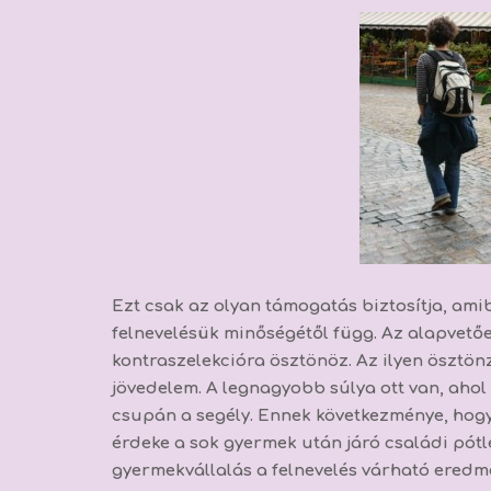
Ezt csak az olyan támogatás biztosítja, am
felnevelésük minőségétől függ. Az alapvető
kontraszelekcióra ösztönöz. Az ilyen ösztön
jövedelem. A legnagyobb súlya ott van, ahol
csupán a segély. Ennek következménye, hog
érdeke a sok gyermek után járó családi pótl
gyermekvállalás a felnevelés várható eredmé