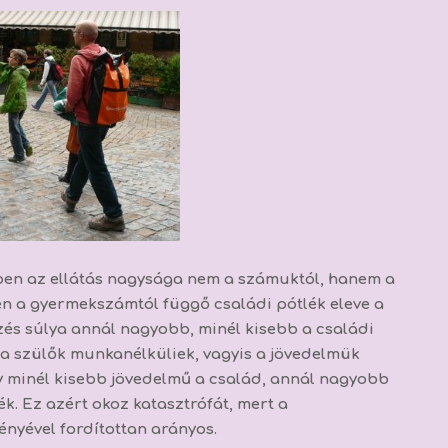
iben az ellátás nagysága nem a számuktól, hanem a
en a gyermekszámtól függő családi pótlék eleve a
zés súlya annál nagyobb, minél kisebb a családi
 a szülők munkanélküliek, vagyis a jövedelmük
y minél kisebb jövedelmű a család, annál nagyobb
ék. Ez azért okoz katasztrófát, mert
a
nyével fordítottan arányos.