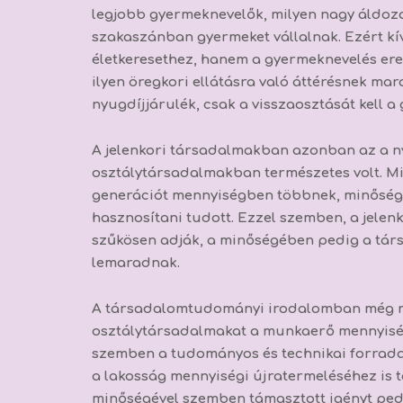
legjobb gyermeknevelők, milyen nagy áldoza
szakaszánban gyermeket vállalnak.
Ezért k
életkeresethez, hanem a gyermeknevelés ered
ilyen öregkori ellátásra való áttérésnek mar
nyugdíjjárulék, csak a visszaosztását kell 
A jelenkori társadalmakban azonban az a n
osztálytársadalmakban természetes volt. M
generációt mennyiségben többnek, minőség
hasznosítani tudott. Ezzel szemben, a jele
szűkösen adják, a minőségében pedig a tár
lemaradnak.
A társadalomtudományi irodalomban még ne
osztálytársadalmakat a munkaerő mennyiségi
szemben a tudományos és technikai forrada
a lakosság mennyiségi újratermeléséhez is
minőségével szemben támasztott igényt pedi