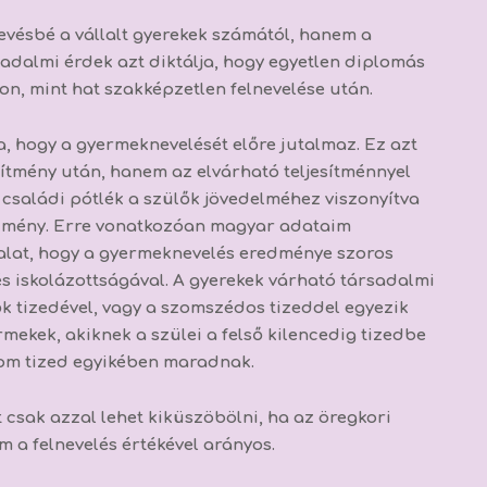
vésbé a vállalt gyerekek számától, hanem a
sadalmi érdek azt diktálja, hogy egyetlen diplomás
on, mint hat szakképzetlen felnevelése után.
a, hogy a gyermeknevelését előre jutalmaz.
Ez azt
ítmény után, hanem az elvárható teljesítménnyel
családi pótlék a szülők jövedelméhez viszonyítva
edmény. Erre vonatkozóan magyar adataim
alat, hogy a gyermeknevelés eredménye szoros
s iskolázottságával. A gyerekek várható társadalmi
ülők tizedével, vagy a szomszédos tizeddel egyezik
mekek, akiknek a szülei a felső kilencedig tizedbe
rom tized egyikében maradnak.
 csak azzal lehet kiküszöbölni, ha az öregkori
m a felnevelés értékével arányos.