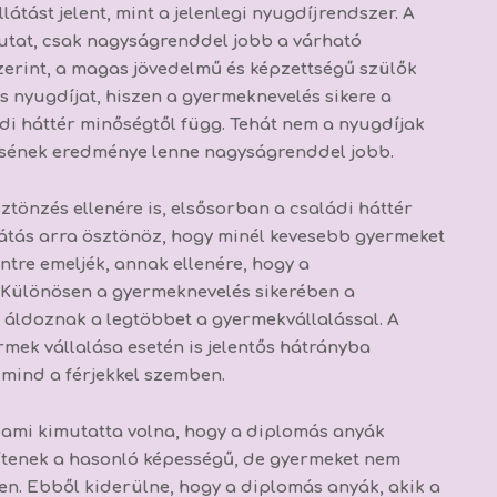
átást jelent, mint a jelenlegi nyugdíjrendszer. A
tat, csak nagyságrenddel jobb a várható
zerint, a magas jövedelmű és képzettségű szülők
nyugdíjat, hiszen a gyermeknevelés sikere a
di háttér minőségtől függ.
Tehát nem a nyugdíjak
ésének eredménye lenne nagyságrenddel jobb.
tönzés ellenére is, elsősorban a családi háttér
llátás arra ösztönöz, hogy minél kevesebb gyermeket
ntre emeljék, annak ellenére, hogy a
Különösen a gyermeknevelés sikerében a
áldoznak a legtöbbet a gyermekvállalással. A
mek vállalása esetén is jelentős hátrányba
 mind a férjekkel szemben.
 ami kimutatta volna, hogy a diplomás anyák
tenek a hasonló képességű, de gyermeket nem
ben. Ebből kiderülne, hogy a diplomás anyák, akik a