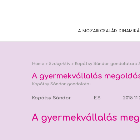
Skip
to
content
A MOZAIKCSALÁD DINAMIKÁ
Home
»
Szubjektív
»
Kopátsy Sándor gondolatai
»
A
A gyermekvállalás megoldá
Kopátsy Sándor gondolatai
Kopátsy Sándor ES 2015 11 
A gyermekvállalás meg