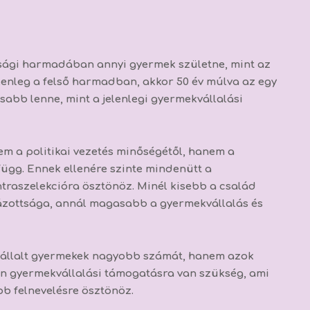
ttsági harmadában annyi gyermek születne, mint az
lenleg a felső harmadban, akkor 50 év múlva az egy
abb lenne, mint a jelenlegi gyermekvállalási
nem a politikai vezetés minőségétől, hanem a
függ. Ennek ellenére szinte mindenütt a
traszelekcióra ösztönöz.
Minél kisebb a család
lázottsága, annál magasabb a gyermekvállalás és
 vállalt gyermekek nagyobb számát, hanem azok
an gyermekvállalási támogatásra van szükség, ami
b felnevelésre ösztönöz.