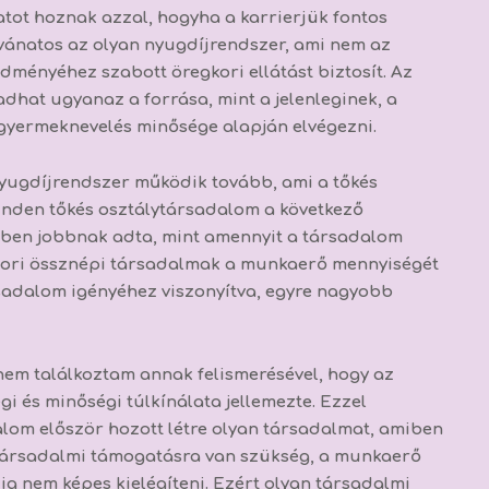
tot hoznak azzal, hogyha a karrierjük fontos
ívánatos az olyan nyugdíjrendszer, ami nem az
ményéhez szabott öregkori ellátást biztosít.
Az
adhat ugyanaz a forrása, mint a jelenleginek, a
a gyermeknevelés minősége alapján elvégezni.
yugdíjrendszer működik tovább, ami a tőkés
inden tőkés osztálytársadalom a következő
ben jobbnak adta, mint amennyit a társadalom
nkori össznépi társadalmak a munkaerő mennyiségét
sadalom igényéhez viszonyítva, egyre nagyobb
m találkoztam annak felismerésével, hogy
az
 és minőségi túlkínálata jellemezte.
Ezzel
lom először hozott létre olyan társadalmat, amiben
 társadalmi támogatásra van szükség, a munkaerő
g nem képes kielégíteni.
Ezért olyan társadalmi