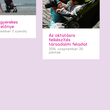
 gyerekes
 előnye
cember 7. szerda
Az oktatásra
felkészítés
társadalmi feladat
2016. szeptember 30.
péntek