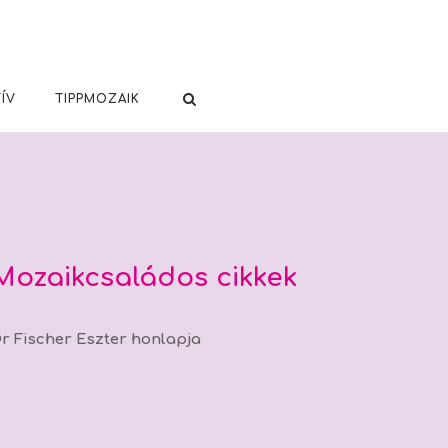
ÍV
TIPPMOZAIK
Mozaikcsaládos cikkek
r Fischer Eszter honlapja