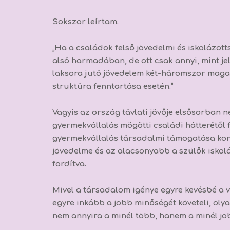
Sokszor leírtam.
„Ha a családok felső jövedelmi és iskolázo
alsó harmadában, de ott csak annyi, mint je
laksora jutó jövedelem két-háromszor magas
struktúra fenntartása esetén.”
Vagyis az ország távlati jövője elsősorban 
gyermekvállalás mögötti családi hátterétől 
gyermekvállalás társadalmi támogatása kon
jövedelme és az alacsonyabb a szülők isko
fordítva.
Mivel a társadalom igénye egyre kevésbé a
egyre inkább a jobb minőségét követeli,
oly
nem annyira a minél több, hanem a minél job