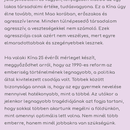
lakos társadalmi értéke, tudásvagyona. Ez a Kína úgy
élne tovább, mint Mao korában, erőszakos és
agresszív lenne. Minden túlnépesedő társadalom
agresszív, a veszteségekkel nem számoló. Ezek
agressziója csak azért nem veszélyes, mert egyre
elmaradottabbak és szegényebbek lesznek.
Ha valaki Kína 25 évéről mérleget készít,
meggyőződhet arról, hogy az 1990-es reform az
emberiség történelmének legnagyobb, a politika
által kivitelezett csodája volt.
Többek között
bizonysága annak is, hogy az egy gyermek nevelése
mennyivel hatékonyabb, mint a többé. Az utókor a
jelenkor legnagyobb tragédiájának azt fogja tartani,
hogy sokkal többen akartunk megélni a földünkön,
mint amennyi optimális lett volna. Nem minél több
emberre, hanem minél jobbakra van szükségünk.