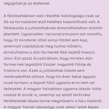
végigkísérje az életemet.
A földosztásban való részétel boldogsága csak az
56-os forradalom első hetéhez hasonlítható volt. A
földosztás a juttatottaknak elmondhatatlan örömöt
jelentett. Ugyanakkor racionalizmusom azt mondta,
hogy itt mindenki ötöd annyi földet sem kap,
amennyit családjával meg tudna művelni,
elindulhatna a dán farmerek felé vezető hosszú
úton. Ezt azzal illusztráltam, hogy minden dán
farmernek legalább tízszer nagyobb földje és
traktora van. Ezek a juttatottak tizede sem
reménykedhet abban, hogy tíz éven belül egypár
lovat tartson. a kapott föld ugyanis erre nem ad
fedezetet. A magyar falvakban ugyanis ötször több
család él annál is, amennyi az adott technikai
feltételekkel képes lenne megművelni a falu határát.
A magyar falvak lakossága csak akkor lehet képes