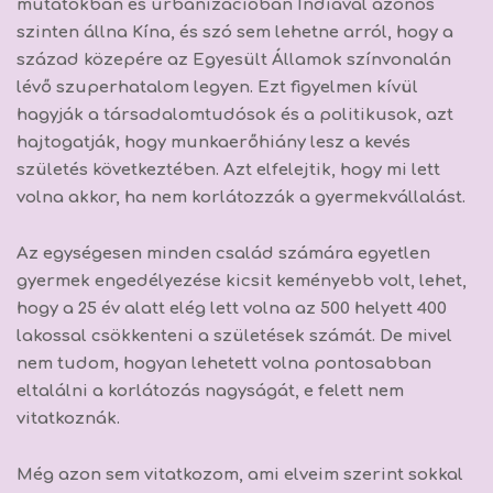
mutatókban és urbanizációban Indiával azonos
szinten állna Kína, és szó sem lehetne arról, hogy a
század közepére az Egyesült Államok színvonalán
lévő szuperhatalom legyen. Ezt figyelmen kívül
hagyják a társadalomtudósok és a politikusok, azt
hajtogatják, hogy munkaerőhiány lesz a kevés
születés következtében. Azt elfelejtik, hogy mi lett
volna akkor, ha nem korlátozzák a gyermekvállalást.
Az egységesen minden család számára egyetlen
gyermek engedélyezése kicsit keményebb volt, lehet,
hogy a 25 év alatt elég lett volna az 500 helyett 400
lakossal csökkenteni a születések számát. De mivel
nem tudom, hogyan lehetett volna pontosabban
eltalálni a korlátozás nagyságát, e felett nem
vitatkoznák.
Még azon sem vitatkozom, ami elveim szerint sokkal