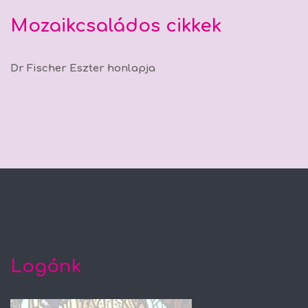
Mozaikcsaládos cikkek
Dr Fischer Eszter honlapja
Logónk