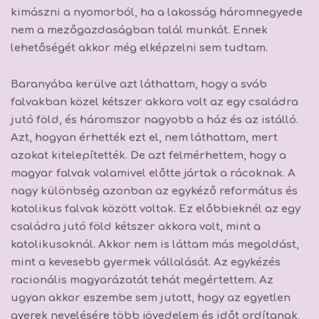
kimászni a nyomorból, ha a lakosság háromnegyede
nem a mezőgazdaságban talál munkát. Ennek
lehetőségét akkor még elképzelni sem tudtam.
Baranyába kerülve azt láthattam, hogy a sváb
falvakban közel kétszer akkora volt az egy családra
jutó föld, és háromszor nagyobb a ház és az istálló.
Azt, hogyan érhették ezt el, nem láthattam, mert
azokat kitelepítették. De azt felmérhettem, hogy a
magyar falvak valamivel előtte jártak a rácoknak. A
nagy különbség azonban az egykéző református és
katolikus falvak között voltak. Ez előbbieknél az egy
családra jutó föld kétszer akkora volt, mint a
katolikusoknál. Akkor nem is láttam más megoldást,
mint a kevesebb gyermek vállalását.
Az egykézés
racionális magyarázatát tehát megértettem.
Az
ugyan akkor eszembe sem jutott, hogy az egyetlen
gyerek nevelésére több jövedelem és időt ordítanak,