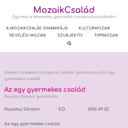
Skip
MozaikCsalád
to
Egy hely a könnyebb, gyorsabb összecsiszolódásért
content
A MOZAIKCSALÁD DINAMIKÁJA
KULTÚRMOZAIK
NEVELÉSI MOZAIK
SZUBJEKTÍV
TIPPMOZAIK
Home
»
Szubjektív
»
Kopátsy Sándor gondolatai
»
Az egy
gyermekes család
Az egy gyermekes család
Kopátsy Sándor gondolatai
Kopátsy Sándor ED 2016 09 22
Az egy gyermekes család