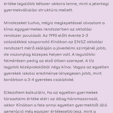
értéke legalább kétszer akkora lenne, mint a jelenlegi
gyermekvállalási struktúra mellett.
Mindezeket tudva, mégis meglepetéssel olvastam a
kínai egygyermekes rendszerben az oktatási
rendszer javulását. Az 1990 előtt évente 2-3
százalékkal szaporodó Kínában az ENSZ oktatási
rendszert mérő skáláján a jövedelmi szintjénél jobb,
de viszonylag közepes helyen volt. A legutóbbi
felmérésen pedig az első ötben szerepel. A tíz
legjobb középiskolából négy kínai. Vagyis az egyetlen
gyerekek iskolai eredménye lényegesen jobb, mint
korábban a 3-4 gyerekes családoké.
Elkezdtem kalkulálni, ha
az egyetlen gyermekek
társadalmi értéke eléri az átlag háromszorosát,
akkor Kínában a fele annyi egyetlen gyermekből álló
generáció még egyszer értékesebb lesz, mint a