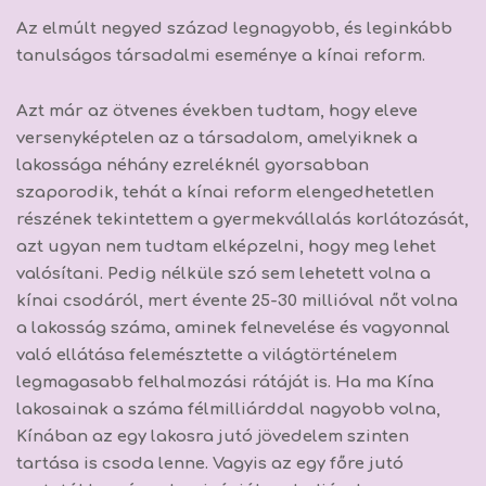
Az elmúlt negyed század legnagyobb, és leginkább
tanulságos társadalmi eseménye a kínai reform.
Azt már az ötvenes években tudtam, hogy eleve
versenyképtelen az a társadalom, amelyiknek a
lakossága néhány ezreléknél gyorsabban
szaporodik, tehát a kínai reform elengedhetetlen
részének tekintettem a gyermekvállalás korlátozását,
azt ugyan nem tudtam elképzelni, hogy meg lehet
valósítani. Pedig nélküle szó sem lehetett volna a
kínai csodáról, mert évente 25-30 millióval nőt volna
a lakosság száma, aminek felnevelése és vagyonnal
való ellátása felemésztette a világtörténelem
legmagasabb felhalmozási rátáját is. Ha ma Kína
lakosainak a száma félmilliárddal nagyobb volna,
Kínában az egy lakosra jutó jövedelem szinten
tartása is csoda lenne. Vagyis az egy főre jutó