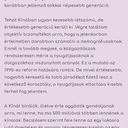
korábban jellemző sokkal népesebb generáció.
Tehát Kínában ugyan kevesebb létszámú, de
értékesebb generáció került ki. Végre találtam
objektív bizonyítékot arra, hogy a jelenkorban
értelmetlen darabban számolni a demográfusoknak.
Ennél is tovább megyek, a közgazdászok
rendszeresen mérik a nyugdíjasoknak a
dolgozókhoz viszonyított arányát. Ez a mutató az
1990-es reform hatására romlik. De mivel értékesebb,
nagyobb keresetű és több járadékot fizető lesz a
következő korosztály, a nyugdíjasok eltartása kisebb
terhet fog jelenteni.
A Kínát bírálók, illetve érte aggódók gondoljanak
arra, mi lenne, ha ma 500 millióval többen lennének a
kínaiak. Becslésem szerint fele lenne az egy lakosra
jutó jövedelem és vagyon, lényegesen kisebb az egy