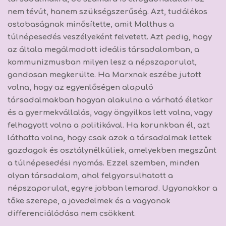
nem tévút, hanem szükségszerűség.
Azt, tudálékos
ostobaságnak minősítette, amit Malthus a
túlnépesedés veszélyeként felvetett. Azt pedig, hogy
az általa megálmodott ideális társadalomban, a
kommunizmusban milyen lesz a népszaporulat,
gondosan megkerülte. Ha Marxnak eszébe jutott
volna, hogy az egyenlőségen alapuló
társadalmakban hogyan alakulna a várható életkor
és a gyermekvállalás, vagy öngyilkos lett volna, vagy
felhagyott volna a politikával. Ha korunkban él, azt
láthatta volna, hogy
csak azok a társadalmak lettek
gazdagok és osztálynélküliek, amelyekben megszűnt
a túlnépesedési nyomás.
Ezzel szemben,
minden
olyan társadalom, ahol felgyorsulhatott a
népszaporulat, egyre jobban lemarad.
Ugyanakkor a
tőke szerepe, a jövedelmek és a vagyonok
differenciálódása nem csökkent.