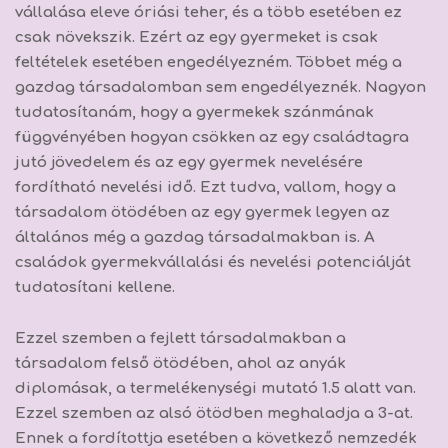
vállalása eleve óriási teher, és a több esetében ez
csak növekszik. Ezért az egy gyermeket is csak
feltételek esetében engedélyezném. Többet még a
gazdag társadalomban sem engedélyeznék.
Nagyon
tudatosítanám, hogy a gyermekek szánmának
függvényében hogyan csökken az egy családtagra
jutó jövedelem és az egy gyermek nevelésére
fordítható nevelési idő.
Ezt tudva, vallom, hogy a
társadalom ötödében az egy gyermek legyen az
általános még a gazdag társadalmakban is. A
családok gyermekvállalási és nevelési potenciálját
tudatosítani kellene.
Ezzel szemben a fejlett társadalmakban a
társadalom felső ötödében, ahol az anyák
diplomásak, a termelékenységi mutató 1.5 alatt van.
Ezzel szemben az alsó ötödben meghaladja a 3-at.
Ennek a fordítottja esetében a következő nemzedék