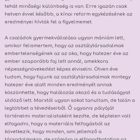
tehát minőségi különbség is van. Erre igazán csak
hetven évvel később, a kínai reform egykézésének az
eredményei hívták fel a figyelmemet.
A családok gyermekvállalása ugyan mániám lett,
amikor felismertem, hogy az osztálytársadalmak
embertelenségének az az oka, hogy
hatezer éve az
ember szaporább faj lett annál, amekkora
népességnövekedést képes elviselni.
Ötven éve
tudom, hogy
fajunk az osztálytársadalmak mintegy
hatezer éve alatt minden eredményét annak
köszönhette, hogy halálozás okozó és a tudáságyat
üldöző lett.
Marxtól ugyan sokat tanultam, de talán a
legtöbbet a tévedéseiből. Ő ugyanis pályáját
történelmi materialistaként kezdte, de képtelen volt
elfogadni, hogy a materiális felfogásból az
következik, hogy
minden, ami jellemző a
társadalmakra, de számára is elfogadhatatlan az