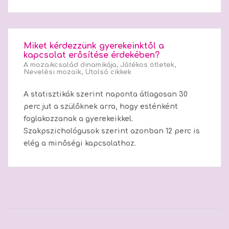
Miket kérdezzünk gyerekeinktől a
kapcsolat erősítése érdekében?
A mozaikcsalád dinamikája
,
Játékos ötletek
,
Nevelési mozaik
,
Utolsó cikkek
A statisztikák szerint naponta átlagosan 30
perc jut a szülőknek arra, hogy esténként
foglakozzanak a gyerekeikkel.
Szakpszichológusok szerint azonban 12 perc is
elég a minőségi kapcsolathoz.