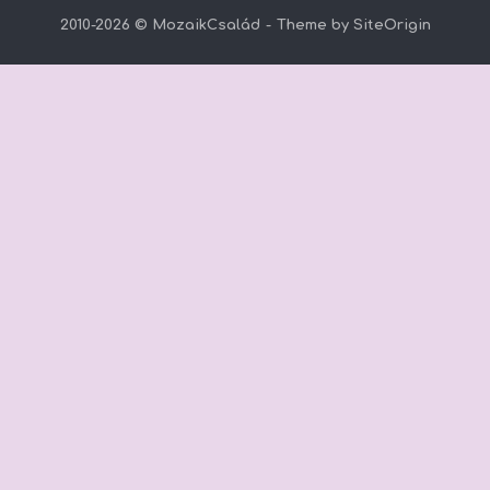
2010-2026 © MozaikCsalád
Theme by
SiteOrigin