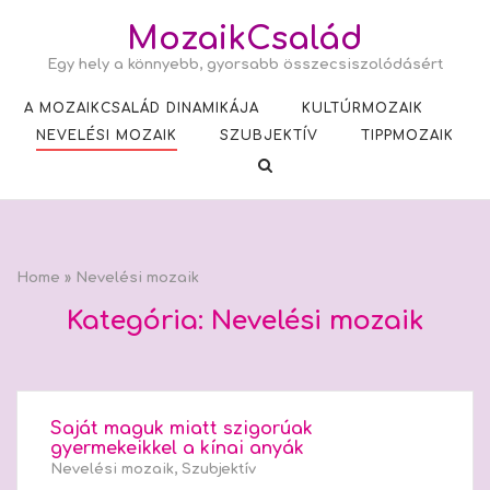
Skip
MozaikCsalád
to
Egy hely a könnyebb, gyorsabb összecsiszolódásért
content
A MOZAIKCSALÁD DINAMIKÁJA
KULTÚRMOZAIK
NEVELÉSI MOZAIK
SZUBJEKTÍV
TIPPMOZAIK
Home
»
Nevelési mozaik
Kategória:
Nevelési mozaik
Saját maguk miatt szigorúak
gyermekeikkel a kínai anyák
Nevelési mozaik
,
Szubjektív