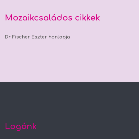
Mozaikcsaládos cikkek
Dr Fischer Eszter honlapja
Logónk