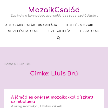
Skip
MozaikCsalád
to
content
Egy hely a könnyebb, gyorsabb összecsiszolódásért
A MOZAIKCSALÁD DINAMIKÁJA
KULTÚRMOZAIK
NEVELÉSI MOZAIK
SZUBJEKTÍV
TIPPMOZAIK
Home
»
Lluis Brú
Címke:
Lluis Brú
A jómód és önérzet mozaikokkal díszített
szimbóluma
A világ mozaikjai
,
Utolsó cikkek