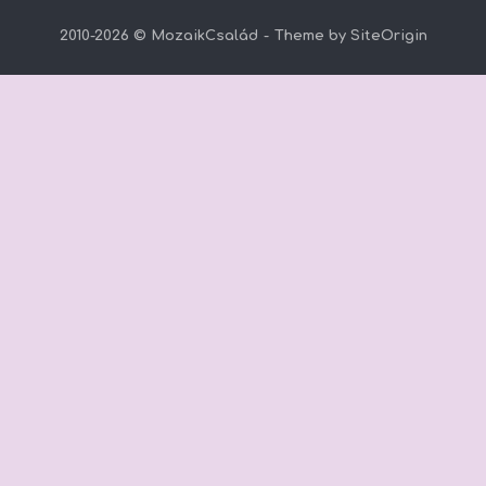
2010-2026 © MozaikCsalád
Theme by
SiteOrigin