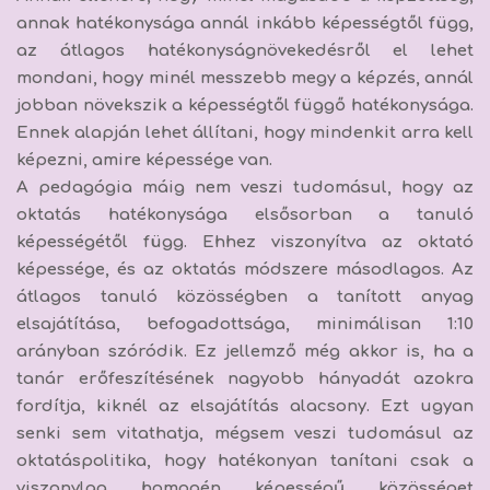
annak hatékonysága annál inkább képességtől függ
,
az átlagos hatékonyságnövekedésről el lehet
mondani, hogy minél messzebb megy a képzés, annál
jobban növekszik a képességtől függő hatékonysága.
Ennek alapján lehet állítani, hogy
mindenkit arra kell
képezni, amire képessége van.
A pedagógia máig nem veszi tudomásul, hogy
az
oktatás hatékonysága elsősorban a tanuló
képességétől függ.
Ehhez viszonyítva az oktató
képessége, és az oktatás módszere másodlagos. Az
átlagos tanuló közösségben a tanított anyag
elsajátítása, befogadottsága, minimálisan 1:10
arányban szóródik. Ez jellemző még akkor is, ha a
tanár erőfeszítésének nagyobb hányadát azokra
fordítja, kiknél az elsajátítás alacsony. Ezt ugyan
senki sem vitathatja, mégsem veszi tudomásul az
oktatáspolitika, hogy
hatékonyan tanítani csak a
viszonylag homogén képességű közösséget