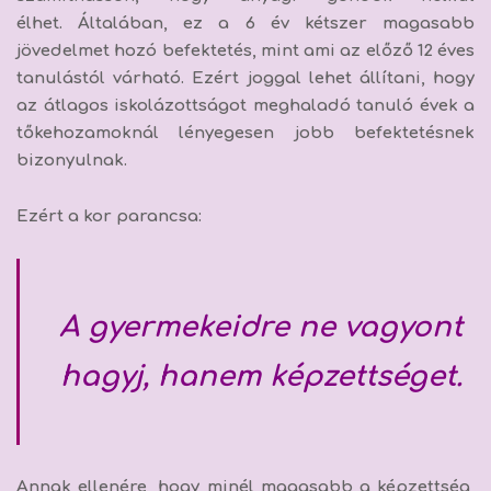
élhet.
Általában, ez a 6 év kétszer magasabb
jövedelmet hozó befektetés, mint ami az előző 12 éves
tanulástól várható. Ezért joggal lehet állítani, hogy
az átlagos iskolázottságot meghaladó tanuló évek a
tőkehozamoknál lényegesen jobb befektetésnek
bizonyulnak.
Ezért a kor parancsa:
A gyermekeidre ne vagyont
hagyj, hanem képzettséget.
Annak ellenére, hogy
minél magasabb a képzettség,