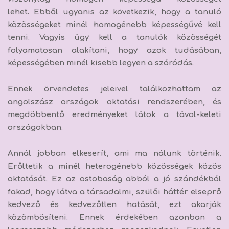
lehet.
Ebből ugyanis az következik, hogy
a tanuló
közösségeket minél homogénebb képességűvé kell
tenni.
Vagyis úgy kell
a tanulók közösségét
folyamatosan alakítani, hogy azok tudásában,
képességében minél kisebb legyen a szóródás.
Ennek örvendetes jeleivel találkozhattam az
angolszász országok oktatási rendszerében, és
megdöbbentő eredményeket látok a távol-keleti
országokban.
Annál jobban elkeserít, ami ma nálunk történik.
Erőltetik a minél heterogénebb közösségek közös
oktatását. Ez az ostobaság abból a jó szándékból
fakad, hogy látva a társadalmi, szülői háttér elseprő
kedvező és kedvezőtlen hatását, ezt akarják
közömbösíteni. Ennek érdekében azonban a