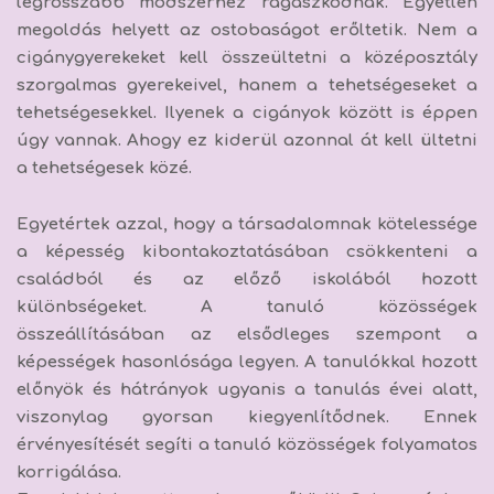
legrosszabb módszerhez ragaszkodnak. Egyetlen
megoldás helyett az ostobaságot erőltetik. Nem a
cigánygyerekeket kell összeültetni a középosztály
szorgalmas gyerekeivel, hanem a tehetségeseket a
tehetségesekkel. Ilyenek a cigányok között is éppen
úgy vannak. Ahogy ez kiderül azonnal át kell ültetni
a tehetségesek közé.
Egyetértek azzal, hogy
a társadalomnak kötelessége
a képesség kibontakoztatásában csökkenteni a
családból és az előző iskolából hozott
különbségeket.
A tanuló közösségek
összeállításában az elsődleges szempont a
képességek hasonlósága legyen. A tanulókkal hozott
előnyök és hátrányok ugyanis a tanulás évei alatt,
viszonylag gyorsan kiegyenlítődnek. Ennek
érvényesítését segíti a tanuló közösségek folyamatos
korrigálása.