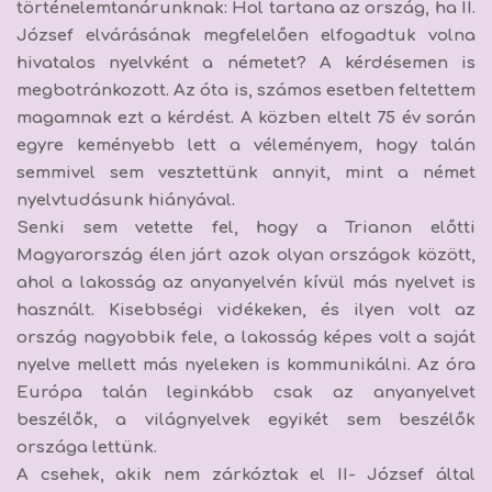
történelemtanárunknak:
Hol tartana az ország, ha II.
József elvárásának megfelelően elfogadtuk volna
hivatalos nyelvként a németet?
A kérdésemen is
megbotránkozott. Az óta is, számos esetben feltettem
magamnak ezt a kérdést. A közben eltelt 75 év során
egyre keményebb lett a véleményem, hogy
talán
semmivel sem vesztettünk annyit, mint a német
nyelvtudásunk hiányával.
Senki sem vetette fel, hogy a Trianon előtti
Magyarország élen járt azok olyan országok között,
ahol a lakosság az anyanyelvén kívül más nyelvet is
használt. Kisebbségi vidékeken, és ilyen volt az
ország nagyobbik fele, a lakosság képes volt a saját
nyelve mellett más nyeleken is kommunikálni. Az óra
Európa talán leginkább csak az anyanyelvet
beszélők, a világnyelvek egyikét sem beszélők
országa lettünk.
A csehek, akik nem zárkóztak el II- József által