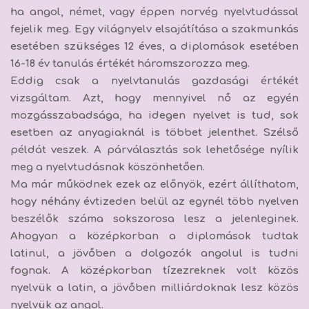
ha angol, német, vagy éppen norvég nyelvtudással
fejelik meg. Egy világnyelv elsajátítása a szakmunkás
esetében szükséges 12 éves, a diplomások esetében
16-18 év tanulás értékét háromszorozza meg.
Eddig csak a nyelvtanulás gazdasági értékét
vizsgáltam. Azt, hogy mennyivel nő az egyén
mozgásszabadsága, ha idegen nyelvet is tud, sok
esetben az anyagiaknál is többet jelenthet. Szélső
példát veszek. A párválasztás sok lehetősége nyílik
meg a nyelvtudásnak köszönhetően.
Ma már működnek ezek az előnyök, ezért állíthatom,
hogy néhány évtizeden belül az egynél több nyelven
beszélők száma sokszorosa lesz a jelenleginek.
Ahogyan a középkorban a diplomások tudtak
latinul, a jövőben a dolgozók angolul is tudni
fognak. A középkorban tízezreknek volt közös
nyelvük a latin, a jövőben milliárdoknak lesz közös
nyelvük az angol.