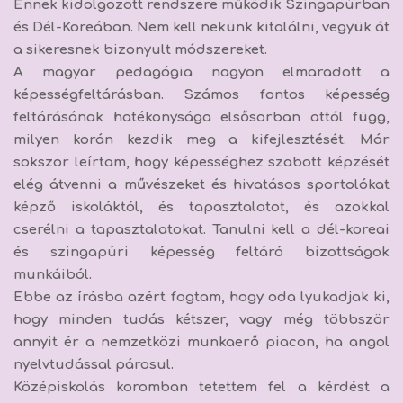
Ennek kidolgozott rendszere működik Szingapúrban
és Dél-Koreában. Nem kell nekünk kitalálni, vegyük át
a sikeresnek bizonyult módszereket.
A magyar pedagógia nagyon elmaradott a
képességfeltárásban. Számos fontos képesség
feltárásának hatékonysága elsősorban attól függ,
milyen korán kezdik meg a kifejlesztését.
Már
sokszor leírtam, hogy képességhez szabott képzését
elég átvenni a művészeket és hivatásos sportolókat
képző iskoláktól, és tapasztalatot, és azokkal
cserélni a tapasztalatokat. Tanulni kell a dél-koreai
és szingapúri képesség feltáró bizottságok
munkáiból.
Ebbe az írásba azért fogtam, hogy oda lyukadjak ki,
hogy
minden tudás kétszer, vagy még többször
annyit ér a nemzetközi munkaerő piacon, ha angol
nyelvtudással párosul.
Középiskolás koromban tetettem fel a kérdést a