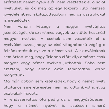
erőltetett német nyelv elől, nem vesztették el a saját
nyelvüket, és ők még az egy lakosra jutó nemzeti
jövedelemben, iskolázottságban még az osztrákokat
is megelőzték.
Nem vonom kétsége a magyar nyelvújítás
jelentőségét, de szerelmes vagyok az előtte használt
magyar nyelvbe. A csehek sem veszették el a
nyelvüket azzal, hogy az első világháború végéig a
felsőoktatásuk nyelve a német volt. A szlovákoknak
sem ártott meg, hogy Trianon előtt diplomához csak
magyar vagy német nyelven juthattak. Soha nem
éreztem, hogy ennek okán lemaradtak volna
mögöttünk.
Ma már abban sem kételkedek, hogy
a német nyelv
általános ismerete esetén nem maradtunk volna el az
osztrákok mögött.
A rendszerváltás óta pedig az a meggyőződésem,
hogy
a német nyelvet is szélesen ismerő