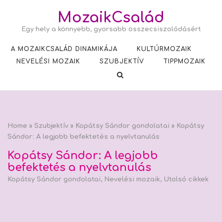
Skip
MozaikCsalád
to
Egy hely a könnyebb, gyorsabb összecsiszolódásért
content
A MOZAIKCSALÁD DINAMIKÁJA
KULTÚRMOZAIK
NEVELÉSI MOZAIK
SZUBJEKTÍV
TIPPMOZAIK
Home
»
Szubjektív
»
Kopátsy Sándor gondolatai
»
Kopátsy
Sándor: A legjobb befektetés a nyelvtanulás
Kopátsy Sándor: A legjobb
befektetés a nyelvtanulás
Kopátsy Sándor gondolatai
,
Nevelési mozaik
,
Utolsó cikkek