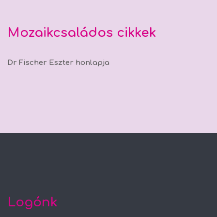
Mozaikcsaládos cikkek
Dr Fischer Eszter honlapja
Logónk