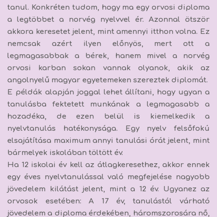
tanul. Konkréten tudom, hogy ma egy orvosi diploma
a legtöbbet a norvég nyelvvel ér. Azonnal ötször
akkora keresetet jelent, mint amennyi itthon volna. Ez
nemcsak azért ilyen előnyös, mert ott a
legmagasabbak a bérek, hanem mivel a norvég
orvosi karban sokan vannak olyanok, akik az
angolnyelű magyar egyetemeken szereztek diplomát.
E példák alapján joggal lehet állítani, hogy ugyan a
tanulásba fektetett munkának a legmagasabb a
hozadéka, de ezen belül is kiemelkedik a
nyelvtanulás hatékonysága. Egy nyelv felsőfokú
elsajátítása maximum annyi tanulási órát jelent, mint
bármelyek iskolában töltött év.
Ha 12 iskolai év kell az átlagkeresethez, akkor ennek
egy éves nyelvtanulással való megfejelése nagyobb
jövedelem kilátást jelent, mint a 12 év. Ugyanez az
orvosok esetében: A 17 év, tanulástól várható
jövedelem a diploma érdekében, háromszorosára nő,