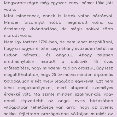
Magyarországra még egyszer ennyi német tőke jött
volna.
Mint mindennek, ennek is lettek volna hátrányai.
Minden bizonnyal előbb megindult volna az
értelmiség kivándorlása, de mégis sokkal több
maradt volna.
Nem így történt 1790-ben, de nem lehet megállítani,
hogy a magyar értelmiség néhány évtizeden belül ne
tudjon németül és angolul. Ahogy teljesen
eredménytelen maradt a bolsevik 45 éves
erőfeszítése, hogy mindenki tudjon oroszul, úgy lesz
megállíthatatlan, hogy 25 év múlva minden diplomás
boldoguljon e két nyelv legalább egyikével. Ezt nem
lehet megakadályozni, mert alapvető személyes
érdekké vált. Ma szinte minden szakmunkás, vagy
annál képzettebb az angol nyelv birtokában
világpolgár, lehetősége van arra, hogy az övénél
sokkal fejlettebb országokban vállaljon munkát az