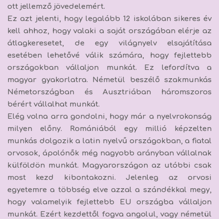
ott jellemző jövedelemért.
Ez azt jelenti, hogy legalább 12 iskolában sikeres év
kell ahhoz, hogy valaki a saját országában elérje az
átlagkeresetet, de egy világnyelv elsajátítása
esetében lehetővé válik számára, hogy fejlettebb
országokban vállaljon munkát. Ez lefordítva a
magyar gyakorlatra. Németül beszélő szakmunkás
Németországban és Ausztriában háromszoros
bérért vállalhat munkát.
Elég volna arra gondolni, hogy már a nyelvrokonság
milyen előny. Romániából egy millió képzelten
munkás dolgozik a latin nyelvű országokban, a fiatal
orvosok, ápolónők még nagyobb arányban vállalnak
külföldön munkát. Magyarországon az utóbbi csak
most kezd kibontakozni. Jelenleg az orvosi
egyetemre a többség elve azzal a szándékkal megy,
hogy valamelyik fejlettebb EU országba vállaljon
munkát. Ezért kezdettől fogva angolul, vagy németül