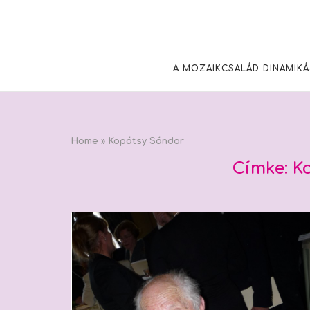
Skip
to
content
A MOZAIKCSALÁD DINAMIKÁ
Home
»
Kopátsy Sándor
Címke:
K