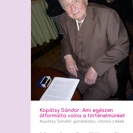
Kopátsy Sándor: Ami egészen
átformálta volna a történelmünket
Kopátsy Sándor gondolatai
,
Utolsó cikkek