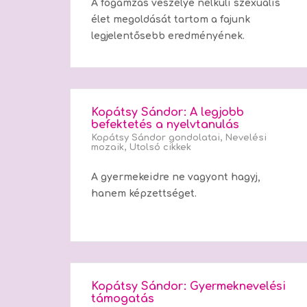
A fogamzás veszélye nélküli szexuális
élet megoldását tartom a fajunk
legjelentősebb eredményének.
Kopátsy Sándor: A legjobb
befektetés a nyelvtanulás
Kopátsy Sándor gondolatai
,
Nevelési
mozaik
,
Utolsó cikkek
A gyermekeidre ne vagyont hagyj,
hanem képzettséget.
Kopátsy Sándor: Gyermeknevelési
támogatás