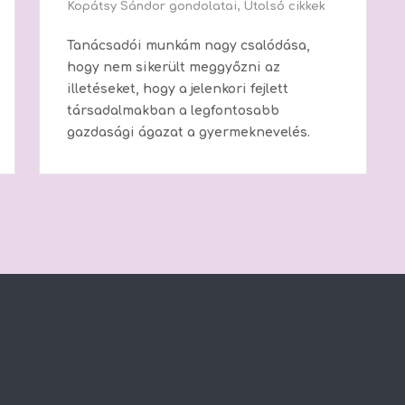
Kopátsy Sándor gondolatai
,
Utolsó cikkek
Tanácsadói munkám nagy csalódása,
hogy nem sikerült meggyőzni az
illetéseket, hogy a jelenkori fejlett
társadalmakban a legfontosabb
gazdasági ágazat a gyermeknevelés.