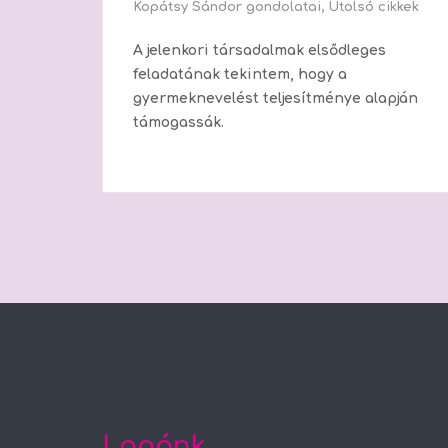
Kopátsy Sándor gondolatai
,
Utolsó cikkek
A jelenkori társadalmak elsődleges
feladatának tekintem, hogy a
gyermeknevelést teljesítménye alapján
támogassák.
Logónk