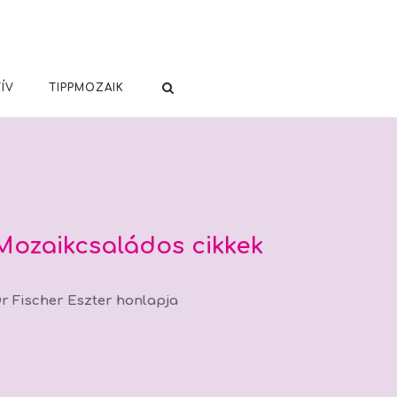
ÍV
TIPPMOZAIK
Mozaikcsaládos cikkek
r Fischer Eszter honlapja