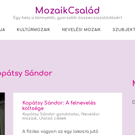
MozaikCsalád
Egy hely a könnyebb, gyorsabb összecsiszolódásért
JA
KULTÚRMOZAIK
NEVELÉSI MOZAIK
SZUBJEKT
opátsy Sándor
D
Kopátsy Sándor: A felnevelés
költsége
Kopátsy Sándor gondolatai
,
Nevelési
mozaik
,
Utolsó cikkek
A fizikai vagyon az egy lakosra jutó