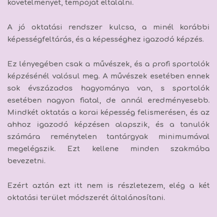
követelményét, tempóját eltalálni.
A jó oktatási rendszer kulcsa,
a minél korábbi
képességfeltárás, és a képességhez igazodó képzés.
Ez lényegében csak a művészek, és a profi sportolók
képzésénél valósul meg. A művészek esetében ennek
sok évszázados hagyománya van, s sportolók
esetében nagyon fiatal, de annál eredményesebb.
Mindkét oktatás a korai képesség felismerésen, és az
ahhoz igazodó képzésen alapszik, és a tanulók
számára reménytelen tantárgyak minimumával
megelégszik. Ezt kellene minden szakmába
bevezetni.
Ezért aztán ezt itt nem is részletezem,
elég a két
oktatási terület módszerét általánosítani.