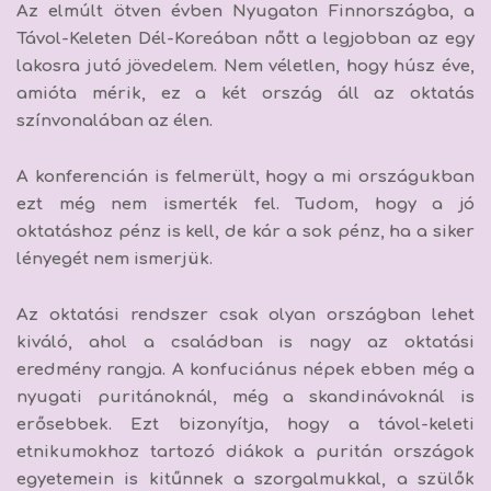
Az elmúlt ötven évben Nyugaton Finnországba, a
Távol-Keleten Dél-Koreában nőtt a legjobban az egy
lakosra jutó jövedelem. Nem véletlen, hogy húsz éve,
amióta mérik, ez a két ország áll az oktatás
színvonalában az élen.
A konferencián is felmerült, hogy a mi országukban
ezt még nem ismerték fel. Tudom, hogy a jó
oktatáshoz pénz is kell, de kár a sok pénz, ha a siker
lényegét nem ismerjük.
Az oktatási rendszer csak olyan országban lehet
kiváló, ahol a családban is nagy az oktatási
eredmény rangja.
A konfuciánus népek ebben még a
nyugati puritánoknál, még a skandinávoknál is
erősebbek. Ezt bizonyítja, hogy a távol-keleti
etnikumokhoz tartozó diákok a puritán országok
egyetemein is kitűnnek a szorgalmukkal, a szülők