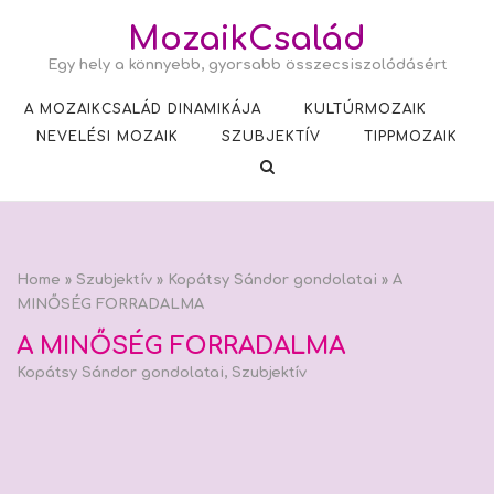
Skip
MozaikCsalád
to
Egy hely a könnyebb, gyorsabb összecsiszolódásért
content
A MOZAIKCSALÁD DINAMIKÁJA
KULTÚRMOZAIK
NEVELÉSI MOZAIK
SZUBJEKTÍV
TIPPMOZAIK
Home
»
Szubjektív
»
Kopátsy Sándor gondolatai
»
A
MINŐSÉG FORRADALMA
A MINŐSÉG FORRADALMA
Kopátsy Sándor gondolatai
,
Szubjektív