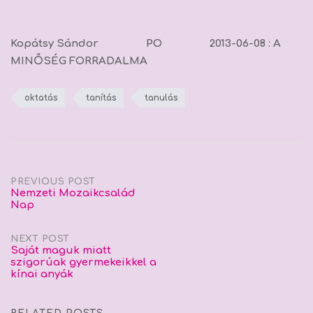
Kopátsy Sándor PO 2013-06-08 :
A
MINŐSÉG FORRADALMA
oktatás
tanítás
tanulás
Post
PREVIOUS POST
Nemzeti Mozaikcsalád
Nap
navigation
NEXT POST
Saját maguk miatt
szigorúak gyermekeikkel a
kínai anyák