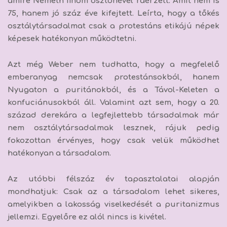
amire Németh finom ösztönével ráérzett. Amit nem is
75, hanem jó száz éve kifejtett. Leírta, hogy a tőkés
osztálytársadalmat csak a protestáns etikájú népek
képesek hatékonyan működtetni.
Azt még Weber nem tudhatta, hogy a megfelelő
emberanyag nemcsak protestánsokból, hanem
Nyugaton a puritánokból, és a Távol-Keleten a
konfuciánusokból áll. Valamint azt sem, hogy a 20.
század derekára a legfejlettebb társadalmak már
nem osztálytársadalmak lesznek, rájuk pedig
fokozottan érvényes, hogy csak velük működhet
hatékonyan a társadalom.
Az utóbbi félszáz év tapasztalatai alapján
mondhatjuk:
Csak az a társadalom lehet sikeres,
amelyikben a lakosság viselkedését a puritanizmus
jellemzi.
Egyelőre ez alól nincs is kivétel.