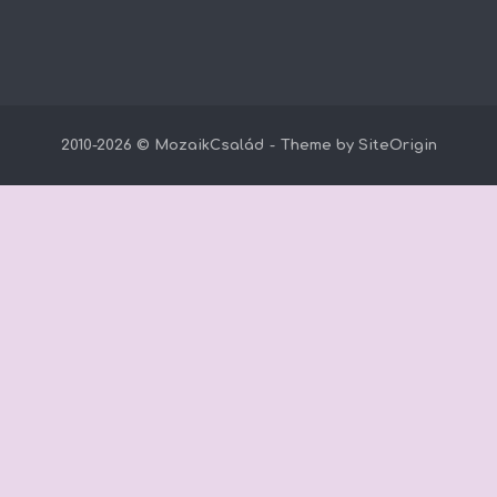
2010-2026 © MozaikCsalád
Theme by
SiteOrigin