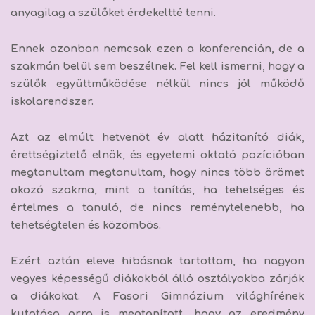
anyagilag a szülőket érdekeltté tenni.
Ennek azonban nemcsak ezen a konferencián, de a
szakmán belül sem beszélnek. Fel kell ismerni, hogy
a
szülők együttműködése nélkül nincs jól működő
iskolarendszer.
Azt az elmúlt hetvenöt év alatt házitanító diák,
érettségiztető elnök, és egyetemi oktató pozícióban
megtanultam megtanultam, hogy
nincs több örömet
okozó szakma, mint a tanítás, ha tehetséges és
értelmes a tanuló, de nincs reménytelenebb, ha
tehetségtelen és közömbös.
Ezért aztán eleve hibásnak tartottam, ha nagyon
vegyes képességű diákokból álló osztályokba zárják
a diákokat. A Fasori Gimnázium világhírének
kutatása arra is megtanított, hogy az eredmény