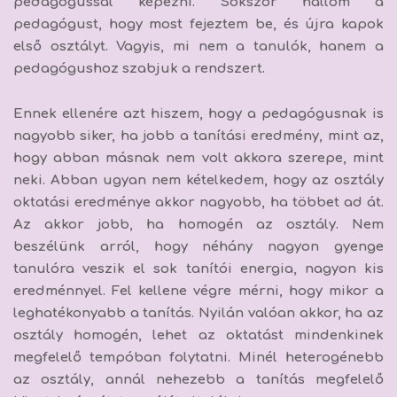
pedagógussal képezni. Sokszor hallom a
pedagógust, hogy most fejeztem be, és újra kapok
első osztályt. Vagyis,
mi nem a tanulók, hanem a
pedagógushoz szabjuk a rendszert.
Ennek ellenére azt hiszem, hogy a pedagógusnak is
nagyobb siker, ha jobb a tanítási eredmény, mint az,
hogy abban másnak nem volt akkora szerepe, mint
neki. Abban ugyan nem kételkedem, hogy az osztály
oktatási eredménye akkor nagyobb, ha többet ad át.
Az akkor jobb, ha homogén az osztály. Nem
beszélünk arról, hogy néhány nagyon gyenge
tanulóra veszik el sok tanítói energia, nagyon kis
eredménnyel. Fel kellene végre mérni, hogy mikor a
leghatékonyabb a tanítás. Nyilán valóan akkor, ha az
osztály homogén, lehet az oktatást mindenkinek
megfelelő tempóban folytatni. Minél heterogénebb
az osztály, annál nehezebb a tanítás megfelelő