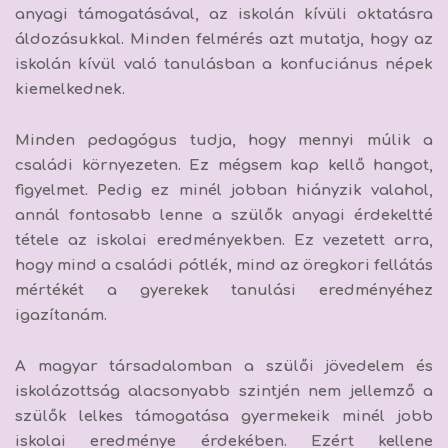
anyagi támogatásával, az iskolán kívüli oktatásra
áldozásukkal. Minden felmérés azt mutatja, hogy az
iskolán kívül való tanulásban a konfuciánus népek
kiemelkednek.
Minden pedagógus tudja, hogy mennyi múlik a
családi környezeten. Ez mégsem kap kellő hangot,
figyelmet. Pedig ez minél jobban hiányzik valahol,
annál fontosabb lenne a szülők anyagi érdekeltté
tétele az iskolai eredményekben. Ez vezetett arra,
hogy mind a családi pótlék, mind az öregkori fellátás
mértékét a gyerekek tanulási eredményéhez
igazítanám.
A magyar társadalomban a szülői jövedelem és
iskolázottság alacsonyabb szintjén nem jellemző a
szülők lelkes támogatása gyermekeik minél jobb
iskolai eredménye érdekében. Ezért kellene