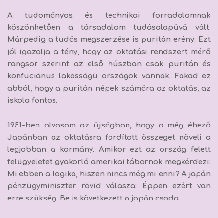
A tudományos és technikai forradalomnak
köszönhetően a társadalom tudásalapúvá vált.
Márpedig a tudás megszerzése is puritán erény. Ezt
jól igazolja a tény, hogy
az oktatási rendszert mérő
rangsor szerint az első húszban csak puritán és
konfuciánus lakosságú országok vannak.
Fakad ez
abból, hogy a puritán népek számára az oktatás, az
iskola fontos.
1951-ben olvasom az újságban, hogy a még éhező
Japánban az oktatásra fordított összeget növeli a
legjobban a kormány. Amikor ezt az ország felett
felügyeletet gyakorló amerikai tábornok megkérdezi:
Mi ebben a logika, hiszen nincs még mi enni? A japán
pénzügyminiszter rövid válasza: Éppen ezért van
erre szükség. Be is következett a japán csoda.