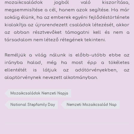
mozaikcsaládok jogból való kiszorítása,
megsemmisítése a cél, hanem azok segítése. Ha már
sokáig élünk, ha az emberek egyéni fejlődéstörténete
kialakítja az újrarendezett családok létezését, akkor
az abban résztvevőket támogatni kell és nem a
társadalom nem létező rétegének tekinteni.
Reméljük a világ nálunk is előbb-utóbb ebbe az
irányba halad, még ha most épp a tökéletes
ellentétét is látjuk az adótörvényekben, az
alaptörvénynek nevezett alkotmányban.
Mozaikcsaládok Nemzeti Napja
National Stepfamily Day
Nemzeti Mozaikcsalád Nap