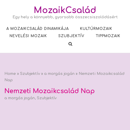
Skip
MozaikCsalád
to
Egy hely a könnyebb, gyorsabb összecsiszolódásért
content
A MOZAIKCSALÁD DINAMIKÁJA
KULTÚRMOZAIK
NEVELÉSI MOZAIK
SZUBJEKTÍV
TIPPMOZAIK
Home
»
Szubjektív
»
a morgás jogán
»
Nemzeti Mozaikcsalád
Nap
Nemzeti Mozaikcsalád Nap
a morgás jogán
,
Szubjektív