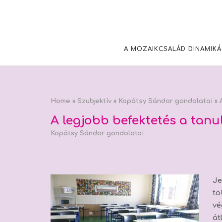
Skip
to
content
A MOZAIKCSALÁD DINAMIKÁ
Home
»
Szubjektív
»
Kopátsy Sándor gondolatai
»
A
A legjobb befektetés a tanu
Kopátsy Sándor gondolatai
Je
tö
v
át