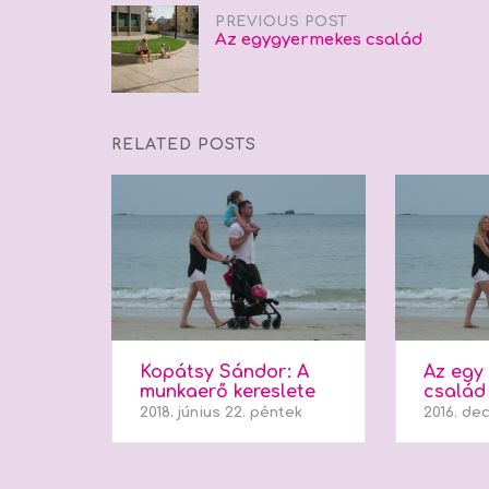
Post
PREVIOUS POST
Az egygyermekes család
navigation
RELATED POSTS
Kopátsy Sándor: A
Az egy
munkaerő kereslete
család
2018. június 22. péntek
2016. de