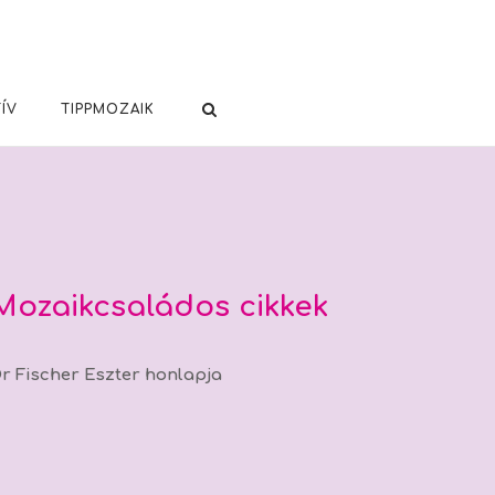
ÍV
TIPPMOZAIK
Mozaikcsaládos cikkek
r Fischer Eszter honlapja