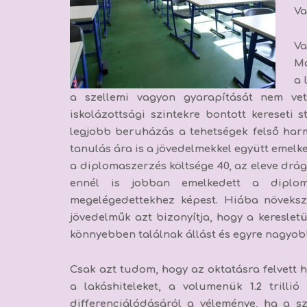
Va
Va
Ma
a 
a szellemi vagyon gyarapítását nem ve
iskolázottsági szintekre bontott kereseti
legjobb beruházás a tehetségek felső har
tanulás ára is a jövedelmekkel együtt emel
a diplomaszerzés költsége 40, az eleve dr
ennél is jobban emelkedett a diplom
megelégedettekhez képest. Hiába növeks
jövedelműk azt bizonyítja, hogy a keresle
könnyebben találnak állást és egyre nagyob
Csak azt tudom, hogy az oktatásra felvett 
a lakáshiteleket, a volumenük 1.2 trilli
differenciálódásáról a véleménye, ha a sz