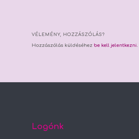
VÉLEMÉNY, HOZZÁSZÓLÁS?
Hozzászólás küldéséhez
be kell jelentkezni
.
Logónk