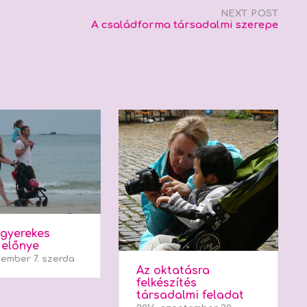
NEXT POST
A családforma társadalmi szerepe
 gyerekes
 előnye
cember 7. szerda
Az oktatásra
felkészítés
társadalmi feladat