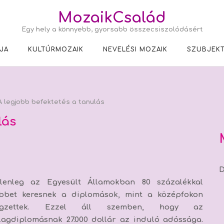
MozaikCsalád
Egy hely a könnyebb, gyorsabb összecsiszolódásért
JA
KULTÚRMOZAIK
NEVELÉSI MOZAIK
SZUBJEKT
 legjobb befektetés a tanulás
lás
D
lenleg az Egyesült Államokban 80 százalékkal
bbet keresnek a diplomások, mint a középfokon
égzettek. Ezzel áll szemben, hogy az
lagdiplomásnak 27.000 dollár az induló adóssága.