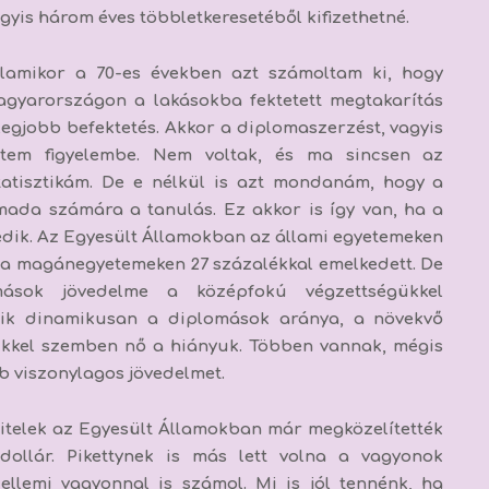
gyis három éves többletkeresetéből kifizethetné.
lamikor a 70-es években azt számoltam ki, hogy
gyarországon a lakásokba fektetett megtakarítás
legjobb befektetés. Akkor a diplomaszerzést, vagyis
ttem figyelembe. Nem voltak, és ma sincsen az
 statisztikám. De e nélkül is azt mondanám, hogy a
mada számára a tanulás. Ez akkor is így van, ha a
kedik. Az Egyesült Államokban az állami egyetemeken
ága magánegyetemeken 27 százalékkal emelkedett. De
ások jövedelme a középfokú végzettségükkel
zik dinamikusan a diplomások aránya, a növekvő
tükkel szemben nő a hiányuk. Többen vannak, mégis
b viszonylagos jövedelmet.
hitelek az Egyesült Államokban már megközelítették
ó dollár. Pikettynek is más lett volna a vagyonok
ellemi vagyonnal is számol. Mi is jól tennénk, ha