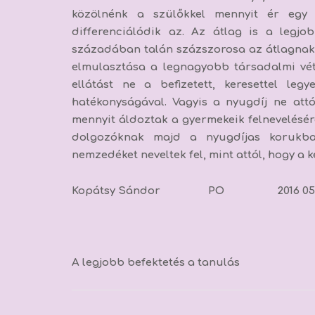
közölnénk a szülőkkel mennyit ér eg
differenciálódik az. Az átlag is a legjo
századában talán százszorosa az átlagnak.
elmulasztása a legnagyobb társadalmi vé
ellátást ne a befizetett, keresettel le
hatékonyságával. Vagyis a nyugdíj ne att
mennyit áldoztak a gyermekeik felnevelésére
dolgozóknak majd a nyugdíjas korukban
nemzedéket neveltek fel, mint attól, hogy a
Kopátsy Sándor PO 2016 05 
A legjobb befektetés a tanulás