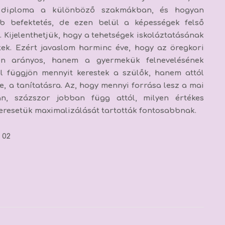
y diploma a különböző szakmákban, és hogyan
bb befektetés, de ezen belül a képességek felső
 Kijelenthetjük, hogy
a tehetségek iskoláztatásának
tek.
Ezért javaslom harminc éve, hogy az öregkori
gyen arányos, hanem a gyermekük felnevelésének
ól függjön mennyit kerestek a szülők, hanem attól
, a tanítatásra. Az, hogy mennyi forrása lesz a mai
, százszor jobban függ attól, milyen értékes
 keresetük maximalizálását tartották fontosabbnak.
02