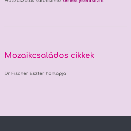
Hozzászólás küldéséhez
be kell jelentkezni
.
Mozaikcsaládos cikkek
Dr Fischer Eszter honlapja