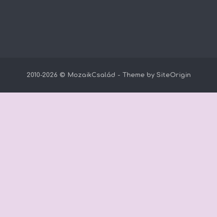
2010-2026 © MozaikCsalád
Theme by
SiteOrigin