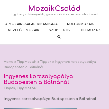
Skip
MozaikCsalád
to
Egy hely a könnyebb, gyorsabb összecsiszolódásért
content
A MOZAIKCSALÁD DINAMIKÁJA
KULTÚRMOZAIK
NEVELÉSI MOZAIK
SZUBJEKTÍV
TIPPMOZAIK
Home
»
TippMozaik
»
Tippek
»
Ingyenes korcsolyapálya
Budapesten a Bálnánál
Ingyenes korcsolyapálya
Budapesten a Bálnánál
Tippek
,
TippMozaik
Ingyenes korcsolyapálya Budapesten a Bálnánál