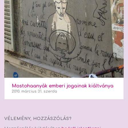
Mostohaanyák emberi jogainak kiáltványa
2010. március 31. szerda
VÉLEMÉNY, HOZZÁSZÓLÁS?