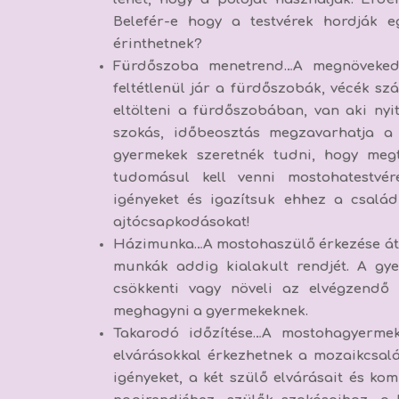
Belefér-e hogy a testvérek hordják
érinthetnek?
Fürdőszoba menetrend
…A megnöveked
feltétlenül jár a fürdőszobák, vécék s
eltölteni a fürdőszobában, van aki nyi
szokás, időbeosztás megzavarhatja a 
gyermekek szeretnék tudni, hogy megt
tudomásul kell venni mostohatestvér
igényeket és igazítsuk ehhez a család
ajtócsapkodásokat!
Házimunka
…A mostohaszülő érkezése áta
munkák addig kialakult rendjét. A gy
csökkenti vagy növeli az elvégzendő
meghagyni a gyermekeknek.
Takarodó időzítése
…A mostohagyermek
elvárásokkal érkezhetnek a mozaikcsalá
igényeket, a két szülő elvárásait és ko