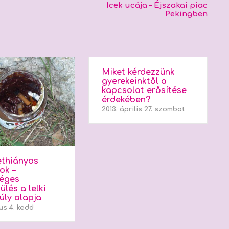
Icek ucája – Éjszakai piac
Pekingben
Miket kérdezzünk
gyerekeinktől a
kapcsolat erősítése
érdekében?
2013. április 27. szombat
ethiányos
ok –
éges
lés a lelki
úly alapja
ius 4. kedd