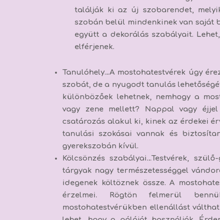
találják ki az új szobarendet, mely
szobán belül mindenkinek van saját bi
együtt a dekorálás szabályait. Lehet
elférjenek.
Tanulóhely
…A mostohatestvérek úgy érez
szobát, de a nyugodt tanulás lehetőségét 
különbözőek lehetnek, nemhogy a mos
vagy zene mellett? Nappal vagy éjjel
csatározás alakul ki, kinek az érdekei é
tanulási szokásai vannak és biztosíta
gyerekszobán kívül.
Kölcsönzés szabályai
…Testvérek, szülő
tárgyak nagy természetességgel vándor
idegenek költöznek össze. A mostohate
érzelmei. Rögtön felmerül benn
mostohatestvérükben ellenállást válthat
lehet, hogy a pólóját használják. Érde