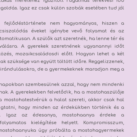
lakás méretéhez igazított rugalmas lefekvési idő
goldás. Igaz ez csak külön szobák esetében tud jól
 fejlődéstörténete nem hagyományos, hiszen a
csiszolódás éveket igénybe vevő folyamat és az
omatikusan. A szülők azt szeretnék, ha lenne tér és
álásra. A gyerekek szeretnének ugyanannyi időt
ltözés, mozaikcsaládosdi előtt. Hogyan lehet a két
k szüksége van együtt töltött időre. Reggelizzenek,
kirándulásokra, de a gyermekeknek maradjon meg a
nnapokban szembesülnek azzal, hogy nem mindenki
rnak. A gyerekekben felvetődik, ha a mostohaszülője
 mostohatestvérük a halat szereti, akkor csak hal
ugtatni, hogy minden az érdekükben történik és a
og. Igaz az édesanya, mostohaanya érdeke a
olyamatos kielégítése helyett. Kompromisszum,
mostohaanyuka úgy próbálta a mostohagyermekek