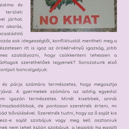
zalma és
területi
el járhat.
ni akarás,
kcsaláddá
ozás sok idegességtől, konfliktustól mentheti meg a
észetesen itt is igaz az örökérvényű igazság, jobb
mes szabályozni, hogy csökkenteni lehessen a
ládtagok szerethetőek legyenek? Sorozatunk első
ontjait boncolgatjuk:
 és párja számára természetes, hogy megosztja
árjával. A gyermekek számára az addig egyedül
em igazán természetes. Minél kisebbek, annál
lmazkodóbbak, de pontosan szeretnék érteni, mi
lád bővülésével. Szeretnék tudni, hogy az ő saját kis
 lesz-e saját szobájuk vagy meg kell osztaniuk
nek nem lehet külön szobájuk, a legjobb ha együtt