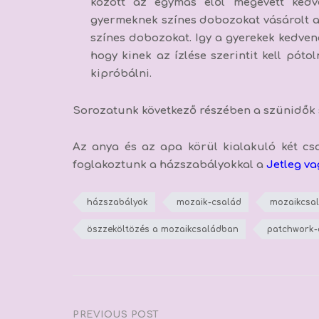
között az egymás elől megevett kedv
gyermeknek színes dobozokat vásárolt a h
színes dobozokat. Igy a gyerekek kedvenc
hogy kinek az ízlése szerintit kell póto
kipróbálni.
Sorozatunk következő részében a szünidők 
Az anya és az apa körül kialakuló két cs
foglakoztunk a házszabályokkal a
Jetleg va
házszabályok
mozaik-család
mozaikcsa
öszzeköltözés a mozaikcsaládban
patchwork-
PREVIOUS POST