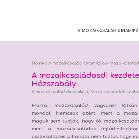
Skip
to
content
A MOZAIKCSALÁD DINAMIKÁ
Home
»
A mozaikcsalád dinamikája
»
Mozaikcsalád
A mozaikcsaládosdi kezdete.
Házszabály
A mozaikcsalád dinamikája
,
Mozaikcsaládok szabá
Hurrá, mozaikcsalád vagyunk! Ritkán
mondat. Nemcsak azért, mert a mozai
maguk sem tudják, hogy ők mozaikcsalád
mert
a mozaikcsaládok fejlődéstörtén
összeköltözés pillanata nem biztos hogy euf