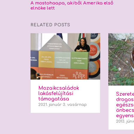
Post
A mostohaapa, akiből Amerika első
elnöke lett
navigation
RELATED POSTS
Mozaikcsaládok
lakásfelújítási
Szeret
támogatása
drogos
egészs
2021. január 3. vasárnap
önbecsü
egyens
2013. jún