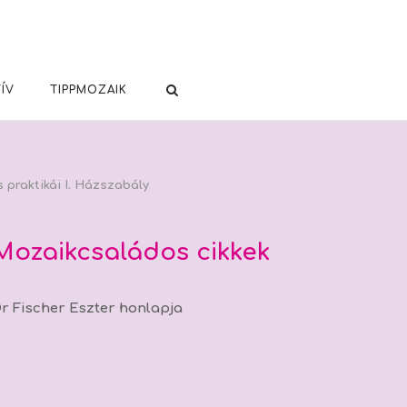
ÍV
TIPPMOZAIK
praktikái I. Házszabály
Mozaikcsaládos cikkek
r Fischer Eszter honlapja