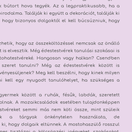
ik bútort hova tegyék. Az a legpraktikusabb, ha a
rodalma. Találják ki együtt a dekorációt, találják ki
, hogy bizonyos dolgoktól el kell búcsúzniuk, hogy
hetik, hogy az összeköltözéssel nemcsak az önálló
is elvesztik. Még édestestvérek tanulási szokásai is
tohatestvéreké. Hangosan vagy halkan? Csendben
 szeret tanulni? Még az édestestvérek között is
rvényesüljenek? Meg kell beszélni, hogy kinek milyen
ni kell egy nyugodt tanulóhelyet, ha szükséges a
-gyermek között a ruhák, fésűk, labdák, szeretett
olnak. A mozaikcsaládok esetében tulajdonképpen
stvéreket semmi más nem köti össze, mint szüleik
ük a tárgyak önkénytelen használata, de
 ki, hogy dolgaik eltünnek. A mostohaszülő rosszul
mes tisztázni a kölcsönzési igényeket, szokásokat.