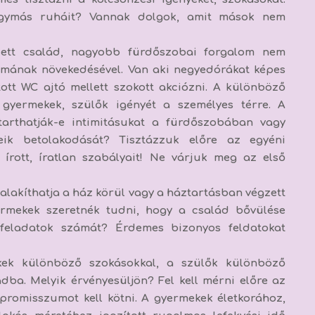
 egymás ruháit? Vannak dolgok, amit mások nem
ett család, nagyobb fürdőszobai forgalom nem
zámának növekedésével. Van aki negyedórákat képes
tott WC ajtó mellett szokott akciózni. A különböző
gyermekek, szülők igényét a személyes térre. A
arthatják-e intimitásukat a fürdőszobában vagy
eik betolakodását? Tisztázzuk előre az egyéni
 írott, íratlan szabályait! Ne várjuk meg az első
lakíthatja a ház körül vagy a háztartásban végzett
ermekek szeretnék tudni, hogy a család bővülése
 feladatok számát? Érdemes bizonyos feldatokat
ek különböző szokásokkal, a szülők különböző
dba. Melyik érvényesüljön? Fel kell mérni előre az
mpromisszumot kell kötni. A gyermekek életkorához,