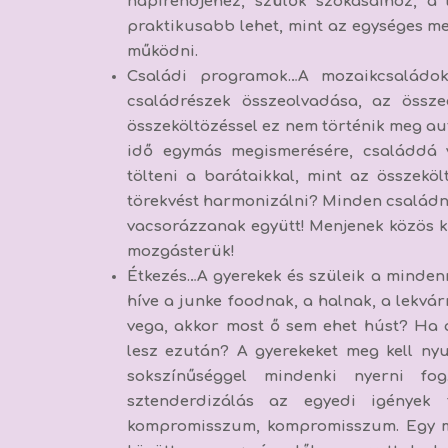
napirendjéhez, szülők szokásaihoz, a 
praktikusabb lehet, mint az egységes me
működni.
Családi programok
…A mozaikcsaládok
családrészek összeolvadása, az össze
összeköltözéssel ez nem történik meg aut
idő egymás megismerésére, családdá v
tölteni a barátaikkal, mint az összekö
törekvést harmonizálni? Minden családna
vacsorázzanak együtt! Menjenek közös 
mozgásterük!
Étkezés
…A gyerekek és szüleik a minde
híve a junke foodnak, a halnak, a lekvá
vega, akkor most ő sem ehet húst? Ha a
lesz ezután? A gyerekeket meg kell ny
sokszínűséggel mindenki nyerni f
sztenderdizálás az egyedi igények f
kompromisszum, kompromisszum. Egy 