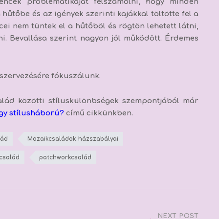
encek problematikáját felszámolni, hogy minden
űtőbe és az igények szerinti kajákkal töltötte fel a
ei nem tüntek el a hűtőböl és rögtön lehetett látni,
lni. Bevallása szerint nagyon jól működött. Érdemes
szervezésére fókuszálunk.
alád közötti stíluskülönbségek szempontjából már
gy stílusháború?
című cikkünkben.
lád
Mozaikcsaládok házszabályai
család
patchworkcsalád
NEXT POST