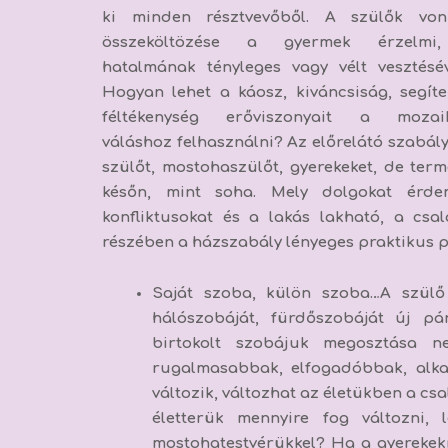
ki minden résztvevőből.
A szülők von
összeköltözése a gyermek érzelmi, 
hatalmának tényleges vagy vélt vesztésév
Hogyan lehet a káosz, kiváncsiság, segíte
féltékenység erőviszonyait a mozai
váláshoz felhasználni? Az előrelátó szabály
szülőt, mostohaszülőt, gyerekeket, de term
későn, mint soha. Mely dolgokat érde
konfliktusokat és a lakás lakható, a csa
részében a házszabály lényeges praktikus p
Saját szoba, külön szob
a
…A szülő
hálószobáját, fürdőszobáját új p
birtokolt szobájuk megosztása n
rugalmasabbak, elfogadóbbak, alka
változik, változhat az életükben a csa
életterük mennyire fog változni,
mostohatestvérükkel? Ha a gyerekek