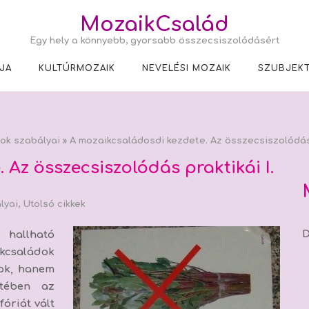
MozaikCsalád
Egy hely a könnyebb, gyorsabb összecsiszolódásért
JA
KULTÚRMOZAIK
NEVELÉSI MOZAIK
SZUBJEKT
ok szabályai
»
A mozaikcsaládosdi kezdete. Az összecsiszolódás 
 Az összecsiszolódás praktikái I.
lyai
,
Utolsó cikkek
D
 hallható
kcsaládok
ok, hanem
etében az
óriát vált