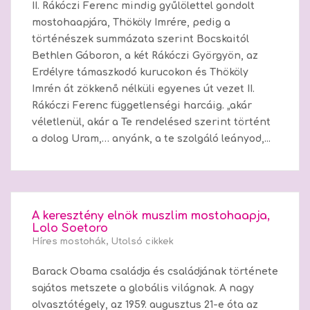
II. Rákóczi Ferenc mindig gyűlölettel gondolt
mostohaapjára, Thököly Imrére, pedig a
történészek summázata szerint Bocskaitól
Bethlen Gáboron, a két Rákóczi Györgyön, az
Erdélyre támaszkodó kurucokon és Thököly
Imrén át zökkenő nélküli egyenes út vezet II.
Rákóczi Ferenc függetlenségi harcáig. „akár
véletlenül, akár a Te rendelésed szerint történt
a dolog Uram,… anyánk, a te szolgáló leányod,...
A keresztény elnök muszlim mostohaapja,
Lolo Soetoro
Híres mostohák
,
Utolsó cikkek
Barack Obama családja és családjának története
sajátos metszete a globális világnak. A nagy
olvasztótégely, az 1959. augusztus 21-e óta az