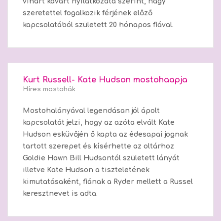
vihart kavart nyilatkozata szerint, nagy
szeretettel fogalkozik férjének előző
kapcsolatából született 20 hónapos fiával.
Kurt Russell- Kate Hudson mostohaapja
Híres mostohák
Mostohalányával legendásan jól ápolt
kapcsolatát jelzi, hogy az azóta elvált Kate
Hudson esküvőjén ő kapta az édesapai jognak
tartott szerepet és kísérhette az oltárhoz
Goldie Hawn Bill Hudsontól született lányát
illetve Kate Hudson a tiszteletének
kimutatásaként, fiának a Ryder mellett a Russel
keresztnevet is adta.