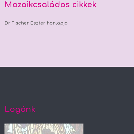
Mozaikcsaládos cikkek
Dr Fischer Eszter honlapja
Logónk