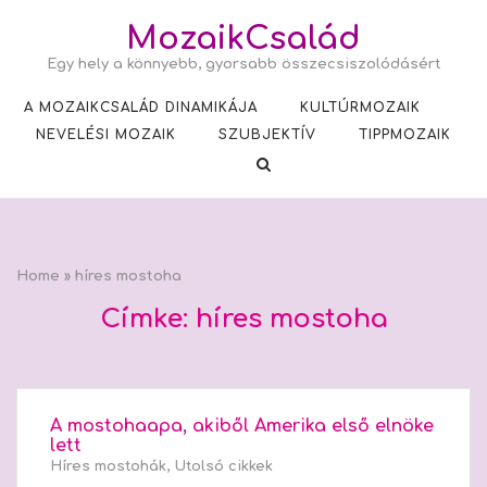
Skip
MozaikCsalád
to
Egy hely a könnyebb, gyorsabb összecsiszolódásért
content
A MOZAIKCSALÁD DINAMIKÁJA
KULTÚRMOZAIK
NEVELÉSI MOZAIK
SZUBJEKTÍV
TIPPMOZAIK
Home
»
híres mostoha
Címke:
híres mostoha
A mostohaapa, akiből Amerika első elnöke
lett
Híres mostohák
,
Utolsó cikkek