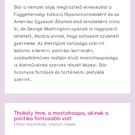
Bár a nemzet atyja megtisztelő elnevezést a
Függetlenségi háború főparancsnokaként és az
Amerikai Egyesült Államok első elnökeként vívta
ki, de George Washington apának is nagyszerű
lehetett, dacára annak, hogy sohasem született
gyermeke. Az életrajzok tanúsága szerint
katonai sikerein, politikai karrierjén,
szabadkőműves múltján kívűl mostohaapasága
is életművének szerves részét képezi. Bár
bizonyos források és történelmi pletykák
szerint...
Thököly Imre, a mostohaapa, akinek a
politika fontosabb volt
Híres mostohák
,
Utolsó cikkek