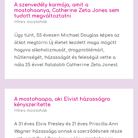
A szenvedély karmája, amit a
mostohaanya, Catherine Zeta Jones sem
tudott megváltoztatni
Híres mostohák
Úgy tünt, 55 évesen Michael Douglas képes az
átkot megtörni.Új életet kezdett maga mögött
hagyva alkoholizmusát, drogproblémáit,
hűtlenségét, házasságát és feleségül vette a
nála 25 évvel fiatalabb Catherine Zeta Jonest.
A mostohaapa, aki Elvist házasságra
kényszerítette
Híres mostohák
A 31 éves Elvis Presley és 21 éves Priscilla Ann
Wagner házassága annak a szerződésnek része