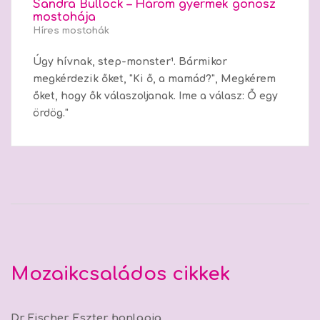
Sandra Bullock – Három gyermek gonosz
mostohája
Híres mostohák
Úgy hívnak, step-monster¹. Bármikor
megkérdezik őket, "Ki ő, a mamád?", Megkérem
őket, hogy ők válaszoljanak. Ime a válasz: Ő egy
ördög."
Mozaikcsaládos cikkek
Dr Fischer Eszter honlapja