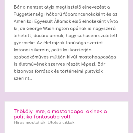
Bár a nemzet atyja megtisztelő elnevezést a
Függetlenségi háború főparancsnokaként és az
Amerikai Egyesült Államok első elnökeként vívta
ki, de George Washington apának is nagyszerű
lehetett, dacára annak, hogy sohasem született
gyermeke. Az életrajzok tanúsága szerint
katonai sikerein, politikai karrierjén,
szabadkőműves múltján kívűl mostohaapasága
is életművének szerves részét képezi. Bár
bizonyos források és történelmi pletykák
szerint...
Thököly Imre, a mostohaapa, akinek a
politika fontosabb volt
Híres mostohák
,
Utolsó cikkek