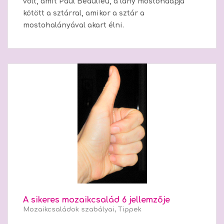
volt, amit Paul Beaulieu, a lány mostohaapja
kötött a sztárral, amikor a sztár a
mostohalányával akart élni.
A sikeres mozaikcsalád 6 jellemzője
Mozaikcsaládok szabályai
,
Tippek