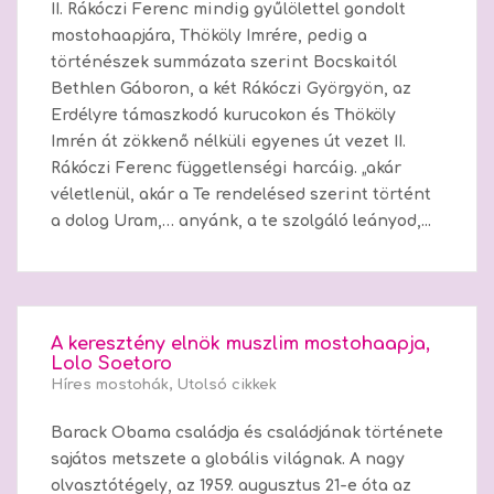
II. Rákóczi Ferenc mindig gyűlölettel gondolt
mostohaapjára, Thököly Imrére, pedig a
történészek summázata szerint Bocskaitól
Bethlen Gáboron, a két Rákóczi Györgyön, az
Erdélyre támaszkodó kurucokon és Thököly
Imrén át zökkenő nélküli egyenes út vezet II.
Rákóczi Ferenc függetlenségi harcáig. „akár
véletlenül, akár a Te rendelésed szerint történt
a dolog Uram,… anyánk, a te szolgáló leányod,...
A keresztény elnök muszlim mostohaapja,
Lolo Soetoro
Híres mostohák
,
Utolsó cikkek
Barack Obama családja és családjának története
sajátos metszete a globális világnak. A nagy
olvasztótégely, az 1959. augusztus 21-e óta az