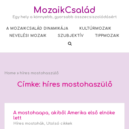
Skip
MozaikCsalád
to
Egy hely a könnyebb, gyorsabb összecsiszolódásért
content
A MOZAIKCSALÁD DINAMIKÁJA
KULTÚRMOZAIK
NEVELÉSI MOZAIK
SZUBJEKTÍV
TIPPMOZAIK
Home
»
híres mostohaszülő
Címke:
híres mostohaszülő
A mostohaapa, akiből Amerika első elnöke
lett
Híres mostohák
,
Utolsó cikkek