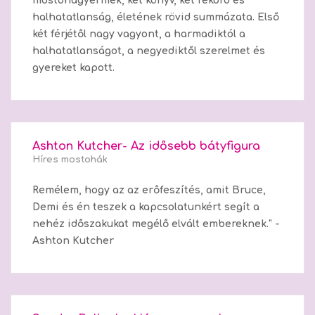
mostohagyermek, két könyv, két rekord és
halhatatlanság, életének rövid summázata. Első
két férjétől nagy vagyont, a harmadiktól a
halhatatlanságot, a negyediktől szerelmet és
gyereket kapott.
Ashton Kutcher- Az idősebb bátyfigura
Híres mostohák
Remélem, hogy az az erőfeszítés, amit Bruce,
Demi és én teszek a kapcsolatunkért segít a
nehéz időszakukat megélő elvált embereknek." -
Ashton Kutcher